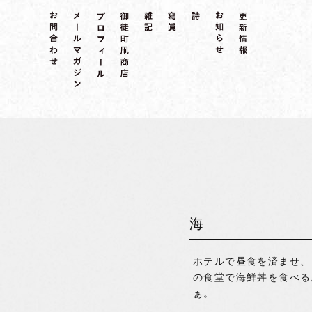
海
ホテルで昼食を済ませ、
の食堂で海鮮丼を食べる
ぁ。