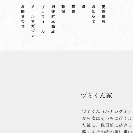
ヅミくん家
ヅミくん（ハナレグミ）
から次はそっちに行くよ
た後に、数日前に起きし
略」をその紙の裏に書い