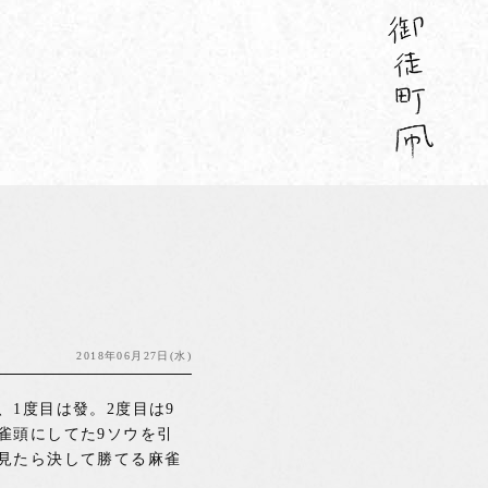
2018年06月27日(水)
1度目は發。2度目は9
雀頭にしてた9ソウを引
見たら決して勝てる麻雀