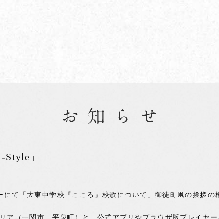
I-Style」
ーにて「大東中学校『こころ』校歌について」御徒町凧の挨拶の
エリア（一関市、平泉町）と、公式アプリやブラウザ版プレイヤー