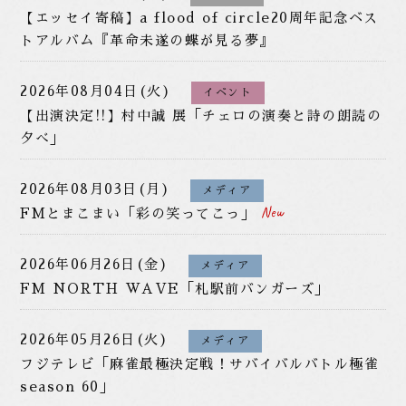
【エッセイ寄稿】a flood of circle20周年記念ベス
トアルバム『革命未遂の蝶が見る夢』
2026年08月04日(火)
イベント
【出演決定!!】村中誠 展「チェロの演奏と詩の朗読の
夕べ」
2026年08月03日(月)
メディア
FMとまこまい「彩の笑ってこっ」
2026年06月26日(金)
メディア
FM NORTH WAVE「札駅前バンガーズ」
2026年05月26日(火)
メディア
フジテレビ「麻雀最極決定戦！サバイバルバトル極雀
season 60」