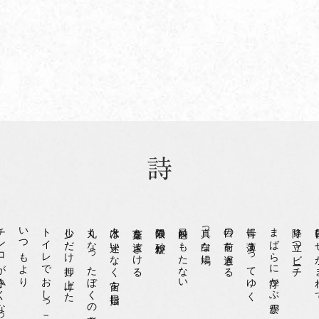
さくなっていた
いつもより
トイレでおしっこすると
少しだけ押し上げた
丸くなったぼくの背中を
木々は迷いなく宙を目指し
言葉を遠ざける
無限の砂粒が
目的をもたない
真っ白な鳩に
目の前を過ぎる
青に薄まってゆく
まばらに浮かぶ雲が
降り立つビーチ
朝日に