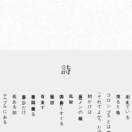
テーブルにある
先にある朝
言葉が少しだけ
前後を同時に愛撫する
目を覚ます
陽光を浴び
隣人の鼻腔をくすぐる
風に舞い
屋台ラーメンの胡椒
問いかけは
「それでよかったのか？」
コロンブスとは無縁
撫でると唸る
毛が生えている