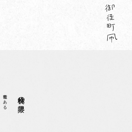
茶色である
林檎の界隈