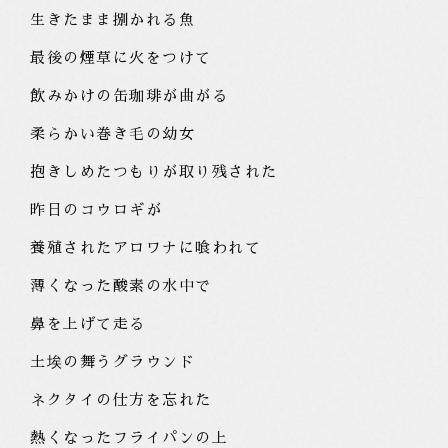
生きたまま捌かれる魚
最後の煙草に火をつけて
飲みかけの缶珈琲が曲がる
柔らかい巻き毛の幼女
抱きしめたつもりが取り残された
昨日のコウロギが
養殖されたアロワナに喰われて
薄くなった酸素の水中で
鼻を上げて走る
土埃の舞うグラウンド
ネクタイの仕方を忘れた
熱くなったフライパンの上