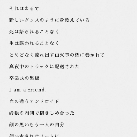
それはまるで
新しいダンスのように身悶えている
死は語られることなく
生は謳われることなく
とめどなく流れ出す山火事の煙に巻かれて
真夜中のトラックに配送された
卒業式の黒板
I am a friend.
血の通うアンドロイド
緞帳の内側で抱きしめ合った
顔の黒いもう一人の自分
使い古されたノートに