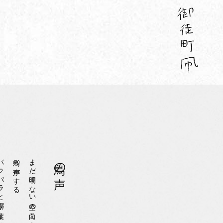
雨が葉を打ち
鳥の声がする
まだ明けない空の向こうから
鳥の声