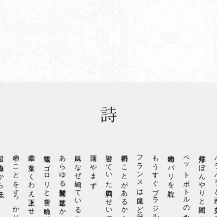
みから低く
羊のことをすっかり忘れていた
草の葉をくわえ上下させながら
牧場でゴロリと雲を眺めていた
あらゆる疑問符を芝草にかえて
鳥はなぜ鳴いているか
雨はやまず
書いていた歌詞のせいで眠気が懐かない
フランスは先ほど勝った
もうすぐブラジルでドイツが戦う
光晴のパリを読む
ペットボトルの水を飲み
電灯がぼんやりと闇に浮かぶ
パラパラと