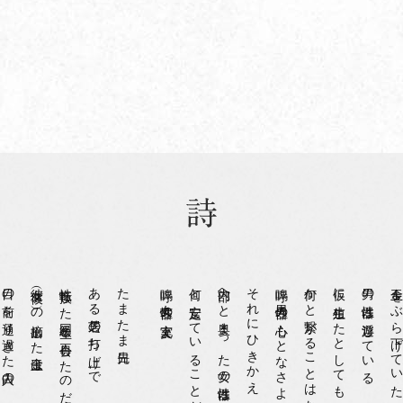
目の前を通り過ぎた白人の
彼女（彼？）の摘出した金玉は
性転換した同級生と再会したのだが
ある芝居の打ち上げで
たまたま先日
嗚呼 女性器の充実よ
何と安定していることだろう
内部へと奥まった女の性器は
それにひきかえ
嗚呼 男性器の心もとなさよ
何かと繋がることはない
仮に生殖したとしても
男の性器は浮遊している
金玉をぶら下げていた