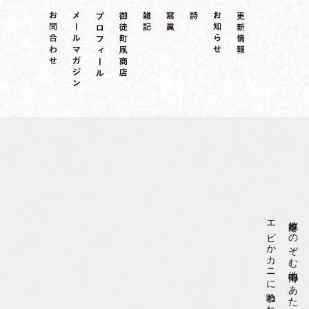
エビかカニに喰われている
故郷をのぞむ地中海のあたりで