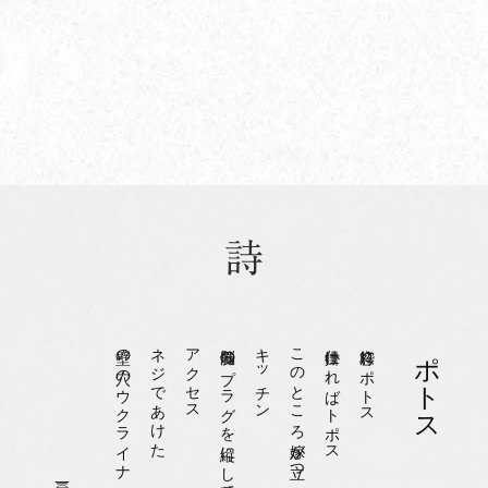
壁の穴のウクライナ
ネジであけた
アクセス
脳髄のプラグを縦にして
キッチン
このところ嫁が立つ
仕掛ければトポス
窓枠にポトス
ポトス