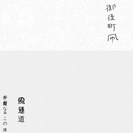
手が邪魔だなぁこの体
風の通り道