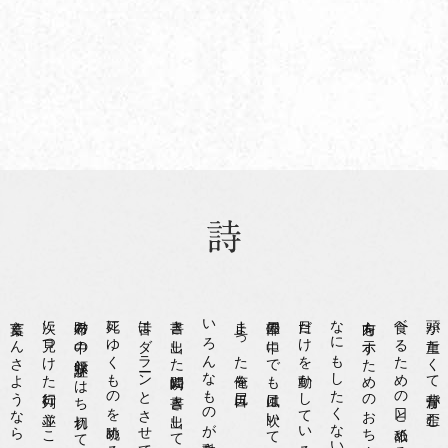
言葉くんさようなら
次に見つけた行列に並ぶことにする
財布の中の領収証がはち切れて
死にゆくものを眺める
舌はダラーンとさせて
書き出した瞬間に書き出してしまうから
いろんなものが動きだす
止まった俺を尻目に
部屋の中にでも風は吹いていて
目だけを動かしている
方向を示すためのおちんちん
食べるための口と舐めるための舌
頭が重たくて背骨が歪む