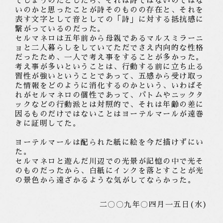
てしまうのだとしたら、それは詩ではないのではな
いのかと思ったことが詩そのものの存在と、それを
表す文字として音としての「詩」に対する抵抗感に
繋がっているのだった。
セルマネロは五年前から母親であるマルスミラーニ
ョと二人暮らしをしていてただでさえ内向的な性格
だったため、一人で考え事をすることが多かった。
考え事が多いということは、行動する前に立ち止る
習性が強いということであって、五感から受け取っ
た情報をどのように消化するのかという、いわばそ
れがセルマネロの個性であって、パトムやニックタ
ックなどの行動派とは対照的で、それは年齢の差に
因るものだけではないことはヨーテルマールが遠巻
きに証明してた。
ヨーテルマールは配られた紙に絵を今だ描けずにい
た。
セルマネロと遊んだ川辺での光景が記憶の中で光そ
のものだったから、白紙にインクを落とすことが光
の景色から遠ざかるような気がしてならかった。
二〇〇九年〇四月一五日(水)