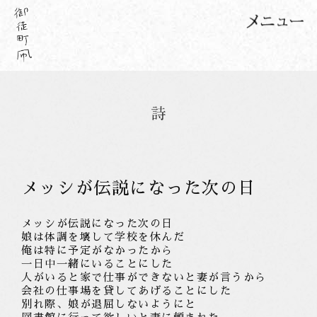
メッシが伝説になった次の日
メッシが伝説になった次の日
娘
は
体調を壊して学校を休んだ
俺は特に予定がなかったから
一日中一緒にいることに
した
人
がいると
家で仕事ができないと
妻が
言うから
会社の仕事場を貸してあげることに
した
別れ際、娘が退屈しないように
と