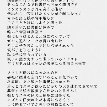
図書館に行って欲しいと
妻に
頼まれた
そんなこんなで図書館へ向かう踏切待ち
カンカンカンが耳を突くと俺は
伝説から一夜明けた
メッシが心配になって
何かを語る娘の背中越しに
このことを詩にしようと思った
辿り着いた図書館は休みで
乾いた青空は
真空で
娘はもうほとんど元気になっていて
何して遊ぶ？ とか言い出した
先日息子を寝かしつけしながら
思った
親が子を守るように
親は子に守られている
親子の熊が丸まって
眠っているイラスト
だけどそれはメッシが伝説になる前の
出来事
メッシが伝説になった次の日
会社に携帯を忘れていることに気づいて
お昼頃、また娘と仕事場に向かった
着くとミズキが飼ったばかりの犬を連れてきていて
興奮する
娘が散歩をさせたいと言うから
娘とミズキの仔犬と散歩
に出掛けた
ミズキの仔犬
はまだ本当に
小さくて
目に映るすべてが興味の対象
になって