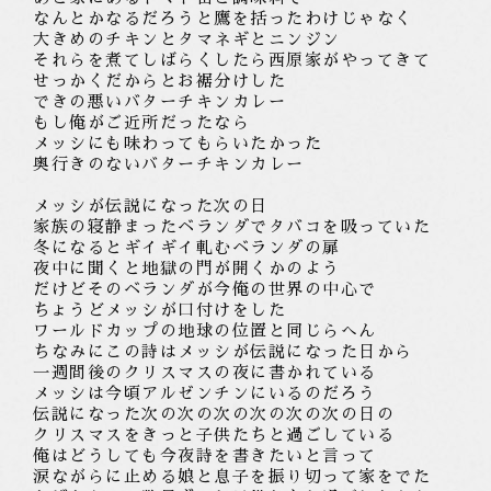
なんとかなるだろうと鷹を括ったわけじゃなく
大きめのチキンとタマネギとニンジン
それらを煮てしばらくしたら西原家がやってきて
せっかくだからとお裾分けした
できの悪いバターチキンカレー
もし俺がご近所だったなら
メッシにも味わってもらいたかった
奥行きのないバターチキンカレー
メッシが伝説になった次の日
家族の寝静まったベランダでタバコを吸っていた
冬になるとギイギイ軋むベランダの扉
夜中に聞くと地獄の門が開くかのよう
だけどそのベランダが今俺の世界の中心で
ちょうどメッシが口付けをした
ワールドカップの地球の位置と同じ
らへん
ちなみにこの詩は
メッシが伝説になった
日から
一週間後のクリスマスの夜に書かれている
メッシは今頃アルゼンチンにいるのだろう
伝説になった
次の次の次の次の次の次の
日の
クリスマスをきっと子供たちと過ごしている
俺はどうしても今夜詩を書きたいと言って
涙ながらに止める娘と息子を振り切って家をでた