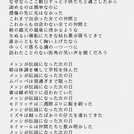
なぜならここ数日ずっと子供たちと過ごしたから
諦めるのは簡単なのに
感傷の先に光はなかった
これまで出会った全ての仲間と
これ
からも
出会わな
い
全ての仲間と
秋の露天の温泉に浸かるような
生ぬるい湯船に大きな枯れ葉が落ちてきて
誰からともなく掬い上げたなら
ゆっくり落ちる滴の一つ一つに
訪れたことのない街角の笑い声を聞くだろう
メッシが伝説になった次の日
娘
は
体調を壊して学校を休んだ
メッシが伝説になった次の日
ムバッペは昼過ぎまで眠った
メッシが伝説になった次の日
妻は締め切りに追われていた
メッシが伝説になった次の日
モドリッチは二週間ぶりに髭を
剃った
メッシが伝説になった次の日
ミズキは飼ったばかりの仔犬を連れてきた
メッシが伝説になった次の日
ネイマールは仲間たちと飲み明かした
メッシが伝説になった次の日