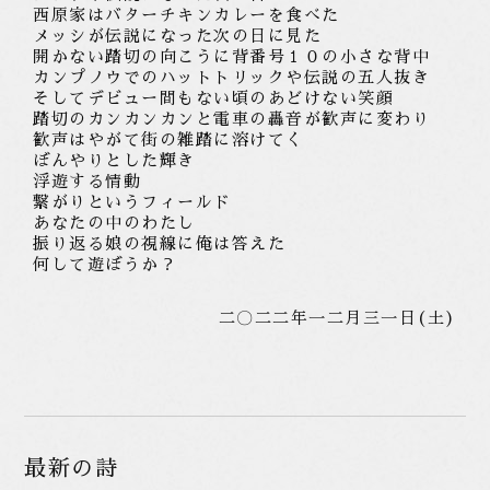
西原家はバターチキンカレーを食べた
メッシが伝説になった次の日
に見た
開かない踏切の
向こうに背番号１０の小さな背中
カンプノウでのハットトリックや伝説の五人抜き
そしてデビュー間もない頃のあどけない笑顔
踏切のカンカンカンと電車の轟音が歓声に変わり
歓声はやがて
街の雑踏に溶けてく
ぼんやりとした輝き
浮遊する
情動
繋がりというフィールド
あなたの中のわたし
振り返る娘の視線に俺は答えた
何して遊ぼうか？
二〇二二年一二月三一日(土)
最新の詩