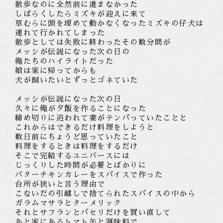
散歩なのに全然前に進まなかった
しばらくしたらミズキが迎えに来て
草むらに頭を埋め
て動かなくなった
ミズキの仔犬は
連れて行かれてしまった
散歩としては失敗に終わったその数分間が
メッシが伝説になった次の日
の
俺
たちの
ハイライトだった
娘は家に帰ってからも
犬が飼いたいとずっとゴネ
て
いた
メッシが伝説になった次の日
久々に俺が夕飯を作ることになった
締め切りに追われて妻がテンパって
い
たことと
これから
は
できるだけ料理をしようと
数日前にちょうど思っていた
こと
料理をするときは料理をするだけ
そこで完結するユニバースに
は
じっくりした時間が必要
とばかりに
バターチキンカレーをスパイス
で
作
った
台所が狭いと言う理由で
こないだの引越しで捨てられたスパイスの中から
ガラムマサラとターメリック
それとサフランとパセリだけを買い直して
あと家にあるトマト缶と調味料で