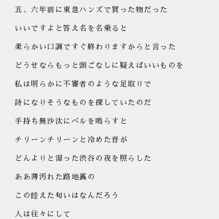
五、六年前に東急ハンズで買った物だった
いいですよと答え名を名乗ると
柔らかい口調ですぐ終わりますからと言った
どうせならもっと頭ごなしに疑えばいいものを
私は明らかに不審者のような足取りで
詩になりそうなものを探していたのだ
手持ち無沙汰にベルを鳴らすと
チリーンチリーンと冷めた音が
どんよりと湿った渋谷の夜を照らした
ああ薄汚れた路地裏の
この饐えた匂いはなんだろう
人は往々にして