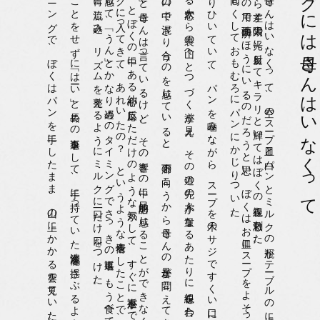
再び一人になったダイニングで、ぼくはパンを手にしたまま、山の上にかかる雲を見ていた。
母さんはぼくを見ることをせずに「はーい」と長めの返事をして、手に持っていた洗濯籠を揺さぶるように大股で庭へ歩いていった。
。
母さ
ん
が
ダ
イ
ニ
ン
グ
に
入っ
て
き
て
、
あ
れ
い
た
の
？
と
い
う
よ
う
な
表情を
し
た
こ
と
で
、
さ
っ
き
母さ
ん
は
ま
だ
庭に
い
る
で
あ
ろ
う
ぼ
く
に
話し
か
け
て
い
た
こ
と
を
ぼ
く
は
感じ
て
、
「う
ん
」と
か
な
り
遅め
の
タ
イ
ミ
ン
グ
で
さ
っ
き
の
返事に
“
も
う
食べ
て
る
よ
”
と
い
う
“
い
た
だ
き
ま
す
”
的な
意味の
相づ
ち
を
一つ
に
し
て
打っ
て
、
口の
中の
も
の
を
胃に
流し
込み
、
リ
ズ
ム
を
整え
る
よ
う
に
ミ
ル
ク
に
一口だ
け
口を
つ
け
た
。
「遅れ
な
い
よ
う
に
ね
ー」と
母さ
ん
は
言っ
て
い
る
け
ど
、
そ
の
響き
の
中に
目的語を
感じ
る
こ
と
が
で
き
な
く
て
、
そ
の
こ
と
に
な
ぜ
か
ぼ
く
は
優し
い
気持ち
に
な
れ
た
の
だ
け
れ
ど
、
そ
れ
は
き
っ
と
ぼ
く
の
中に
あ
る
幼心が
反応し
た
だ
け
の
よ
う
な
気が
し
て
、
す
ぐ
に
返事が
で
き
な
か
っ
た
スープとパンの味が口の中で混ざり合うのを感じていると、廊下の向こうから母さんの足音が聞こえてきた。
ダ
イ
ニ
ン
グ
に
あ
る
大窓か
ら
裏の
山々へ
と
つ
づ
く
道が
見え
、
そ
の
道の
先の
木々が
重な
る
あ
た
り
に
視線を
合わ
せ
な
が
ら
、
メ
ン
ペ
イ
ム
の
こ
と
を
ぼ
く
は
考え
て
い
た
の
だ
と
思
う
奥歯の痛みはさっきよりひいていて、パンを噛みながら、スープを木のサジですくい口に運んだ。
。
母さ
ん
は
洗濯物か
な
に
か
の
用で
洗面所の
ほ
う
に
い
る
の
だ
ろ
う
と
思い
、
ぼ
く
は
お
皿に
ス
ープ
を
よ
そ
っ
て
、
一人で
ブ
レ
ッ
ク
フ
ァ
ース
ト
を
す
ま
せ
る
こ
と
に
し
て
、
椅子に
座
る
タ
イ
ミ
ン
グ
と
同じ
く
し
て
お
も
む
ろ
に
パ
ン
に
か
じ
り
つ
い
た
空のお皿は窓の向こうから差す太陽の光に反射してキラリと輝いてはぼくの視線を刺激した。
ダイニングには母さんはいなくって、空のスープ皿と白パンとミルクの瓶がテーブルの上に置かれていた。
ダイニングには母さんはいなくって