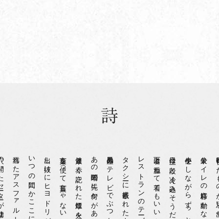
ーターが仕切りに
濡れたアスファルトが爪先に忍び込んできた
出し抜けにヒヨドリが語り出す幸福論
言葉を使って言葉じゃないことを言っている
健康と赤く記された煙草に火をつける
あの暗闇の先に何かがありそうで
風呂屋のテレビでぶつかり合う相撲取り
タクシーに搭載されたカーナビゲーション
レストランのテーブルの塩胡椒
下着は重ねて着てもいいものだろうか
今日は一段と冷え込みそうだ
小便をしながらずっと見ている
公衆トイレの窓枠に動かない虫がいて
昨日食べたも