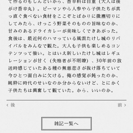
て作るのもしんどいから、香辛料は自重（大人は後
がけ香辛丸）。ピーマンやら人参やら子供たちが真
っ直ぐ食べない食材をここぞとばかりに微塵切りに
してみたら、けっこう野菜そのものの旨味なのか、
甘みのあるドライカレーが美味しくできあがった。
食後は、最近何のハマっている風雲たけし城のリバ
イバルをみんなで観た。大人も子供も楽しめるコン
テンツって強い。とはいえ新しいたけし城はレギュ
レーションが甘く（失格者が不明瞭）、30年前の放
送時感じていたある種の無慈悲さが抜け落ちていて
今ひとつ面白みに欠ける。俺の感覚が鈍ったのか、
純粋に時代のせいなのか分からないけど、とにかく
子供たちは興奮して観ていた。から、いいのか。
後
前
雑記一覧へ