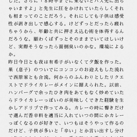
した。さらに「８時半までに来ないとバス先に出ち
ゃいますよ」と先生に圧をかけれていたらしくそれ
も相まってのことだろう。それにしても子供は感受
性が剥き出しで感心する。けどずっとだったら疲れ
ちゃうから、年齢と共に押さえ込む術を体得するん
だろうな。願わくばずっとそのままでいてほしいけ
ど、実際そうなったら面倒臭いのかな。環境による
か。
昨日今日とも夜は有希子がいなくて夕飯を作った。
果（息子）のついでにコンコンのお迎えもした流れ
で西原家とも合流。何からのふんわりとしたリクエ
ストでドライカレーがメインに据えられた。以前、
ハンバーグで余ったひき肉をあてもなく炒めていた
らドライカレーっぽいのが美味しくできた経験を生
かしアドリブで作ってみる。カレーの時に響きだけ
で選んだ香辛料を適当に入れていつの間にかカレー
っぽくなるのが好きで、いつもはそうやって作るの
だけど、子供が多いと「辛い」とか言い出すし分け