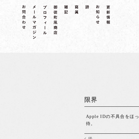
限界
Apple IDの不具
待。
後