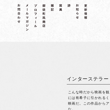
インターステラー
こんな時だから映画を観
には有希子に引かれるく
映画だ。この作品からア
な。