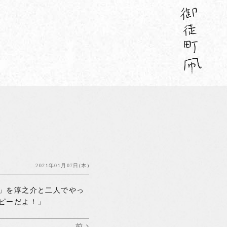
2021年01月07日(木)
」を淳之介と二人でやっ
ピーだよ！」
前