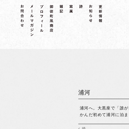
浦河
浦河へ。大黒座で「誰が
かんだ初めて浦河に泊ま
後