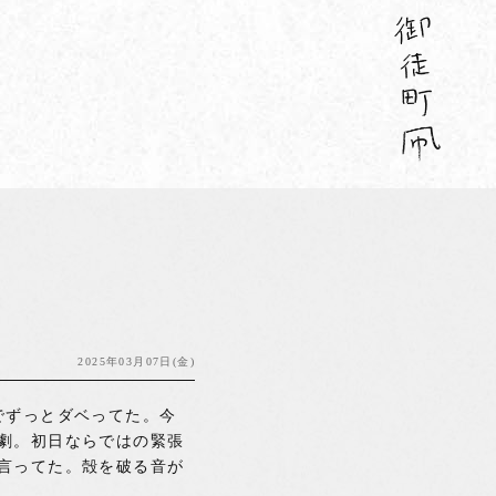
2025年03月07日(金)
でずっとダベってた。今
劇。初日ならではの緊張
言ってた。殻を破る音が