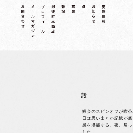
殻
鰻会のスピンオフが喫茶
日は思い出とか記憶が底
感を堪能する。夜、帰っ
した。