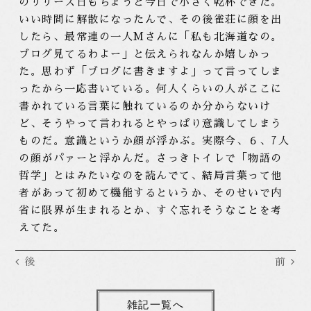
のリリース日もちょうど今日で小さく乾杯できた。
いい時間に解散になったんで、その後雀荘に顔を出
したら、最常連の一人Mさんに「私も北海道なの。
ブログ見てるわよー」と伝えられなんか嬉しかっ
た。思わず「ブログに書きますよ」って言ってしま
ったから一応書いている。何人くらいの人がここに
書かれている言葉に触れているのか分からないけ
ど、そうやって言われるとやっぱり意識してしまう
ものだ。意識というか顔が浮かぶ。実際今、６、7人
の顔がパァーと浮かんだ。さっきトイレで「物語の
哲学」とはみたいなのを読んでて、結局言葉って他
者があって初めて機能するというか、そのせいで内
省に限界が生まれるとか、すぐ忘れそうなことを考
えてた。
後
前
雑記一覧へ