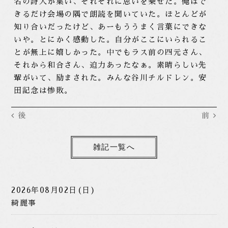
名の詩人が集い、それぞれに思いを乗せた。俺はで
きるだけ会場の隅で朗読を聞いていた。ほとんどが
知り合いだったけど、あーもううまく言葉にできな
いや。とにかく感動した。自分がここにいられるこ
とが無上に嬉しかった。中でもラス前の四元さん、
それから和合さん、迫力あったなぁ。素晴らしい先
輩がいて、励まされた。みんな谷川チルドレン。安
田記念は惨敗。
後
前
雑記一覧へ
2026年08月02日(日)
綺麗事