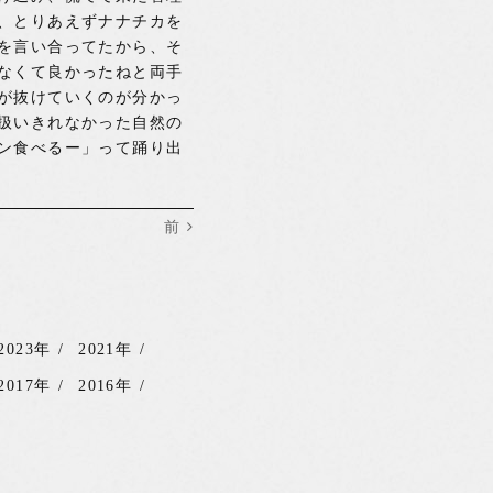
、とりあえずナナチカを
を言い合ってたから、そ
なくて良かったねと両手
が抜けていくのが分かっ
扱いきれなかった自然の
ン食べるー」って踊り出
前
2023年
2021年
2017年
2016年