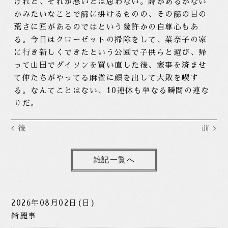
けれど、それが悪いとは思わない。詩があるかない
かみたいなことで篩に掛けるものの、その篩の目の
荒さに匠があるのではという幾許かの自尊心もあ
る。今日はクローゼットの掃除をして、菜奈子の家
に行き新しくできたという公園で子供らと遊び、帰
って山田でダイソンを買い直した後、家事を済ませ
て伸たちがやってる麻雀に顔を出して大敗を喫す
る。なんてことはない、10連休も単なる瞬間の連な
りだ。
後
前
雑記一覧へ
2026年08月02日(日)
綺麗事