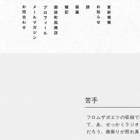
苦手
フロムザポエツの収録で
て、あ、せっかくラジオ
だろう。曲振りが照れ臭